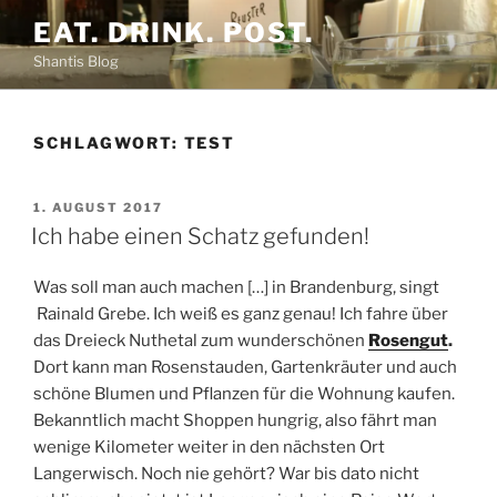
Zum
EAT. DRINK. POST.
Inhalt
Shantis Blog
springen
SCHLAGWORT:
TEST
VERÖFFENTLICHT
1. AUGUST 2017
AM
Ich habe einen Schatz gefunden!
Was soll man auch machen […] in Brandenburg, singt
Rainald Grebe. Ich weiß es ganz genau! Ich fahre über
das Dreieck Nuthetal zum wunderschönen
Rosengut
.
Dort kann man Rosenstauden, Gartenkräuter und auch
schöne Blumen und Pflanzen für die Wohnung kaufen.
Bekanntlich macht Shoppen hungrig, also fährt man
wenige Kilometer weiter in den nächsten Ort
Langerwisch. Noch nie gehört? War bis dato nicht