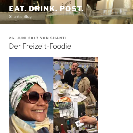
Zum
EAT. DRINK. POST.
Inhalt
Shantis Blog
springen
VERÖFFENTLICHT
26. JUNI 2017
VON
SHANTI
AM
Der Freizeit-Foodie